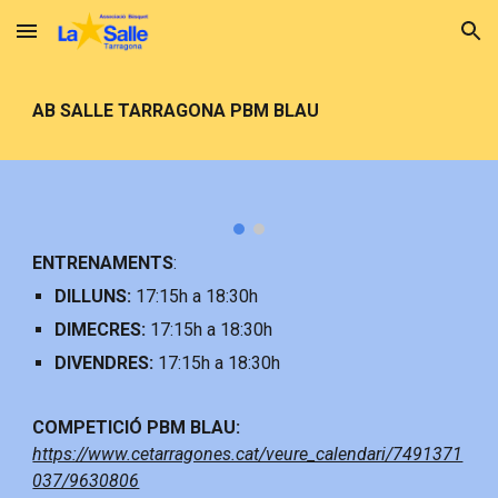
Skip to main content
Skip to navigation
AB SALLE TARRAGONA PBM BLAU
ENTRENAMENTS
:
DILLUNS:
17:15h a 18:30h
DIMECRES:
17:15h a 18:30h
DIVENDRES:
17:15h a 18:30h
COMPETICIÓ PB
M BLAU
:
https://www.cetarragones.cat/veure_calendari/7491371
037/9630806